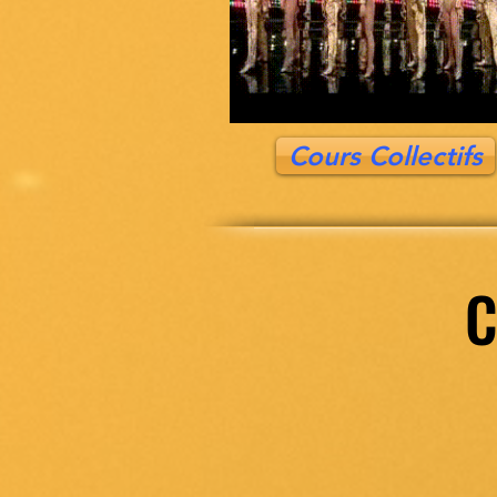
Cours Collectifs
C
C