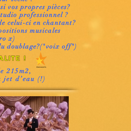
si vos propres pièces?
studio professionnel ?
e celui-ci en chantant?
positions musicales
ro x)
du doublage?("voix off")
LITE !
de 215m2,
 jet d’eau (!)