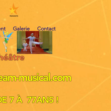
ent
Galerie
Contact
héâtre
eam-musical.com
DE 7 À 77ANS !